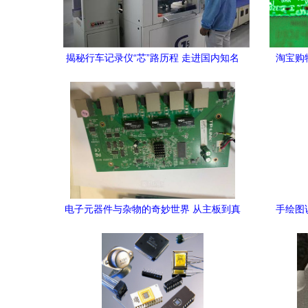
揭秘行车记录仪“芯”路历程 走进国内知名
淘宝购
厂商的精密制造流程
电子元器件与杂物的奇妙世界 从主板到真
手绘图
空表的全面解析