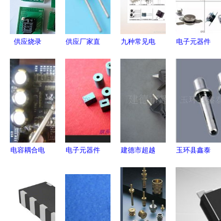
供应烧录
供应厂家直
九种常见电
电子元器件
座、适配器
销桥堆KBP
子元器件及
图片、名称
与转接头
系列桥堆
其功能介绍
与符号对照
DIL8/QFN8-
210,310，
大全 实用
5 电子元器
电子元器件
收藏版
件的关键连
的优质选择
接解决方案
电容耦合电
电子元器件
建德市超越
玉环县鑫泰
路基础与电
市场趋势与
电子元件厂
电子元件厂
子元器件应
采购策略
点胶设备产
探针产品一
用
全方位指南
品列表
览 精密电
子元器件的