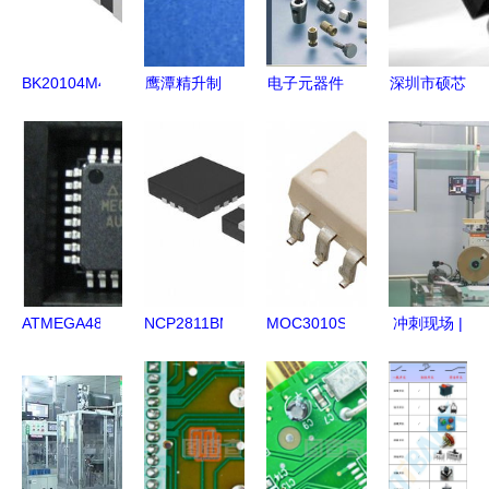
选择
BK20104M431-
鹰潭精升制
电子元器件
深圳市硕芯
T电子元器
造的光电子
高清图片及
科技电子公
件产品参
与激光器件
其在顺恒五
司 海量精
数、文档资
产品列表
金的应用
选高清图片
料与货源信
库助力电子
息概述
元器件展示
ATMEGA48PA-
NCP2811BMTTXG
MOC3010SM
冲刺现场 |
AU与
电子元器件
光耦电子元
松滋又一家
MEGA48PA-
产品参数、
器件 2019
高新技术企
AU单片机
数据文档与
年数据手册
业建成投产
TQFP32封
市场供应分
参数与市场
电子元器件
装电子元器
析
货源价格分
产业添新军