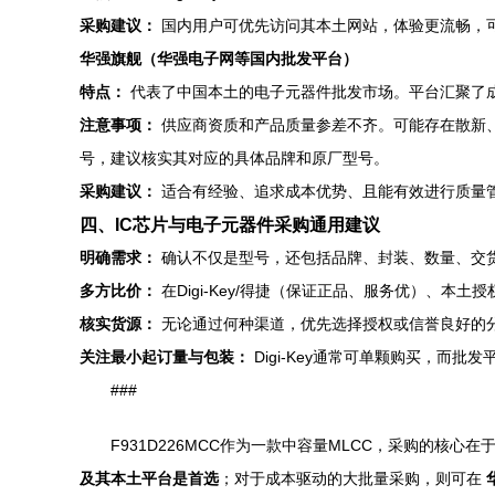
采购建议：
国内用户可优先访问其本土网站，体验更流畅，
华强旗舰（华强电子网等国内批发平台）
特点：
代表了中国本土的电子元器件批发市场。平台汇聚了
注意事项：
供应商资质和产品质量参差不齐。可能存在散新、
号，建议核实其对应的具体品牌和原厂型号。
采购建议：
适合有经验、追求成本优势、且能有效进行质量
四、IC芯片与电子元器件采购通用建议
明确需求：
确认不仅是型号，还包括品牌、封装、数量、交
多方比价：
在Digi-Key/得捷（保证正品、服务优）、
核实货源：
无论通过何种渠道，优先选择授权或信誉良好的分
关注最小起订量与包装：
Digi-Key通常可单颗购买，而批
###
F931D226MCC作为一款中容量MLCC，采购的
及其本土平台是首选
；对于成本驱动的大批量采购，则可在