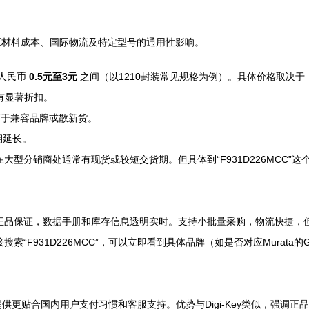
原材料成本、国际物流及特定型号的通用性影响。
在人民币
0.5元至3元
之间（以1210封装常见规格为例）。具体价格取决于
有显著折扣。
）价格高于兼容品牌或散新货。
期延长。
0）在大型分销商处通常有现货或较短交货期。但具体到“F931D226MC
正品保证，数据手册和库存信息透明实时。支持小批量采购，物流快捷，
F931D226MCC”，可以立即看到具体品牌（如是否对应Murata的GR
提供更贴合国内用户支付习惯和客服支持。优势与Digi-Key类似，强调正