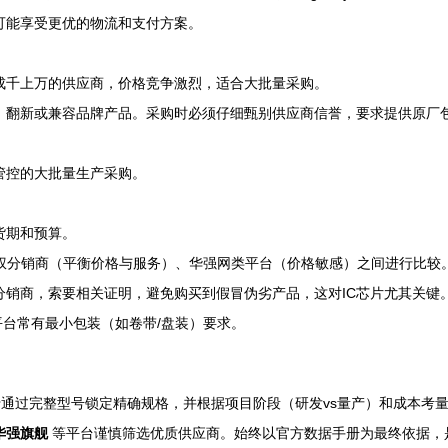
可能享受更优的物流和支付方案。
成千上万的供应商，价格竞争激烈，适合大批量采购。
翻新或兼容品牌产品。采购时必须仔细甄别供应商信誉，要求提供原厂包装或
管控的大批量生产采购。
货期和预算。
本土授权分销商（平衡价格与服务）、华强网类平台（价格敏感）之间进行比较
销商，索要相关证明，避免购买到假冒伪劣产品，这对IC芯片尤其关键
发平台常有最小包装（如卷带/盘装）要求。
核心在于通过完整型号锁定精确规格，并根据项目阶段（研发vs量产）和成本
华强旗舰
等平台谨慎筛选优质供应商。始终以官方数据手册为最终依据，