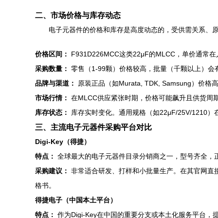
二、市场价格与库存动态
电子元器件的价格和库存是高度动态的，受供需关系、
价格区间：
F931D226MCC这类22μF的MLCC，单价通常
采购数量：
零售（1-99颗）价格较高，批量（千颗以上）会
品牌与渠道：
原装正品（如Murata, TDK, Samsung
市场行情：
在MLCC供应紧张时期，价格可能飙升且供货周
库存状态：
库存实时变化。通用规格（如22μF/25V/121
三、主流电子元器件采购平台对比
Digi-Key（得捷）
特点：
全球最大的电子元器件目录分销商之一，型号齐全，
采购建议：
非常适合研发、打样和小批量生产。在其官网直接搜索“
格书。
得捷电子（中国本土平台）
特点：
作为Digi-Key在中国的重要分支或本土化服务平台，