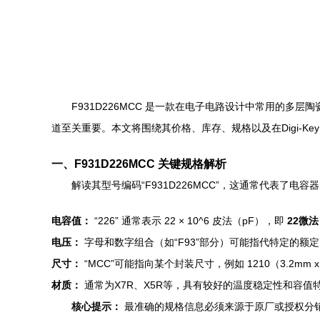
F931D226MCC 是一款在电子电路设计中常用的
道至关重要。本文将围绕其价格、库存、规格以及在Digi-
一、F931D226MCC 关键规格解析
解读其型号编码“F931D226MCC”，这通常代表了
电容值：
“226” 通常表示 22 × 10^6 皮法（pF），即
22微法
电压：
字母和数字组合（如“F93”部分）可能指代特定的额定电压
尺寸：
“MCC”可能指向某个封装尺寸，例如 1210（3.2mm 
材质：
通常为X7R、X5R等，具有较好的温度稳定性和容值
核心提示：
最准确的规格信息必须来源于原厂或授权分