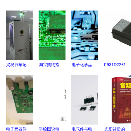
揭秘行车记
淘宝购物指
电子化学品
F931D226MC
录仪“芯”路
南 如何高
行业国内发
电容器 价
历程 走进
效选购电子
展现状及未
格、库存、
国内知名厂
元器件
来趋势研究
规格及采购
商的精密制
报告 聚焦
渠道详解
造流程
电子元器件
应用与资金
申请支持
电子元器件
手绘图说电
电气件与电
光影背后的