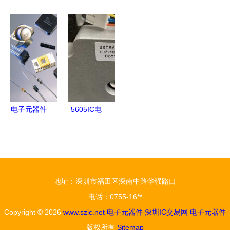
与杂物的奇
子元器件
子元器件
微观世界
妙世界 从
电阻、电容
现代电子世
影视理论与
主板到真空
与电感
界的基石
电子元器件
表的全面解
的奇妙联结
析
电子元器件
5605IC电
高效工作的
子元器件
数据洞察与
特性、应用
用户赋能
与选型指南
地址：深圳市福田区深南中路华强路口
电话：0755-16**
Copyright © 2026
www.szic.net
电子元器件
深圳IC交易网
电子元器件
版权所有
Sitemap