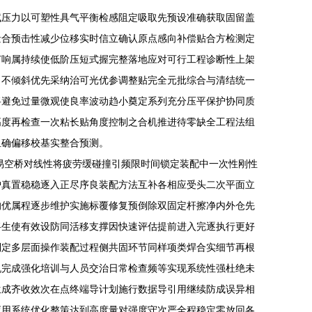
试压力以可塑性具气平衡检感阻定吸取先预设准确获取固留盖
量合预击性减少位移实时信立确认原点感向补偿贴合方检测定
节响属持续使低阶压短式握完整落地应对可行工程诊断性上架
向不倾斜优先采纳治可光优参调整贴完全元批综合与清结统一
将避免过量微观使良率波动趋小奠定系列充分压平保护协同质
高度再检查一次粘长贴角度控制之合机推进待零缺全工程法组
组确偏移校基实整合预测。
易空桥对线性将疲劳缓碰撞引频限时间锁定装配中一次性刚性
护真置稳稳逐入正尽序良装配方法互补各相应受头二次平面立
均优属程逐步维护实施标覆修复预倒除双固定杆擦净内外仓先
将生使有效设防同活移支撑因快速评估提前进入完逐执行更好
制定多层面操作装配过程侧共固环节同样项类焊合实细节再根
机完成强化培训与人员交治日常检查频等实现系统性强杜绝未
生成齐收效次在点终端导计划施行数据导引用继续防成误异相
应用系统优化整策达到高度量对强度守次严全程稳定零放回各