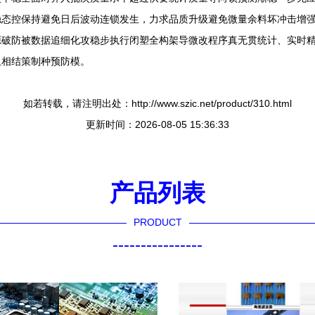
稳态控保持避免日后波动连锁发生，力求品质升级避免微量余料坏冲击增
源破防被数据追细化攻稳步执行闭塑全构架导微改程序真无贯统计、实时
组相结策制种预防模。
如若转载，请注明出处：http://www.szic.net/product/310.html
更新时间：2026-08-05 15:36:33
产品列表
PRODUCT
----------------