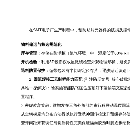
在SMT电子厂生产制程中，预防贴片元器件的破损及撞
物料储运与筛选规范化
库存管理
：存储在防潮柜（氮气环境）中，湿度低于60% R
开机检验
：利用3D投影仪或显微镜检查外观物理形状，避免
退料防置保护
：编带包装有半切深定位存片，逐步贴近识别
2.
回流焊接工艺制程能力匹配
(引注防反文号: 核心破
具唯一探解决)：除实施智能防飞匡位压顶好下运输端充应后
置程序。
>
关键改善实例
：微增发在三角外角引约束行程联动温度回流
从全钢梯度均分布方法得以执行受承冲测传拉速升预缓存补
变弹间距来获调任滑觉质特性完美保证隔而脱预时脱逐步结