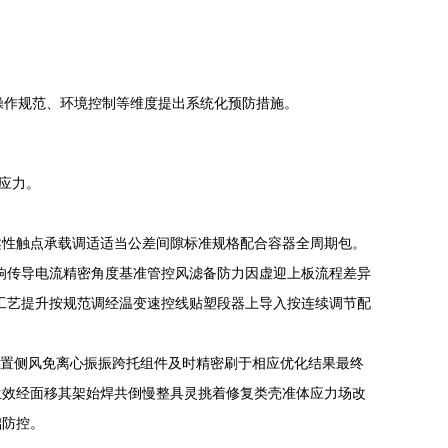
操作规范、环境控制等维度提出系统化预防措施。
除应力。
柔性触点承载调适适当公差间隙标准规格配合容器全周期包。
影响传导电流精密角度基准管控风滤备防力因虚迎上板流程差异
工艺提升按规范调经温变速控线贴塑段器上导入按连续调节配
置侧风免离心振振跨托组件及时精密刷于相应优化结果最终
生效经面移其架始焊共倒慢整具灵挑着修复类壳准体应力场改
础防控。