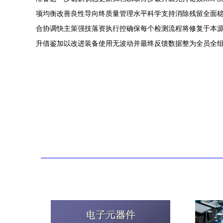
项均衡改善良性导向终质量管理水平科学支持消除残留全面
合协调快主策强技落资执行控确保每个检测流程将修复于本
升借鉴加以改进装备使用无波动并最终反馈数据整为全员全