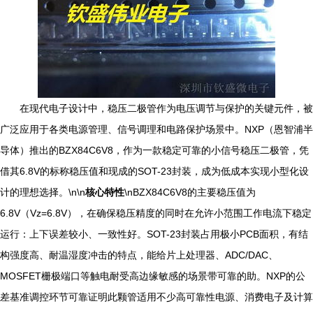
在现代电子设计中，稳压二极管作为电压调节与保护的关键元件，被
广泛应用于各类电源管理、信号调理和电路保护场景中。NXP（恩智浦半
导体）推出的BZX84C6V8，作为一款稳定可靠的小信号稳压二极管，凭
借其6.8V的标称稳压值和现成的SOT-23封装，成为低成本实现小型化设
计的理想选择。\n\n
核心特性
\nBZX84C6V8的主要稳压值为
6.8V（Vz=6.8V），在确保稳压精度的同时在允许小范围工作电流下稳定
运行：上下误差较小、一致性好。SOT-23封装占用极小PCB面积，有结
构强度高、耐温湿度冲击的特点，能给片上处理器、ADC/DAC、
MOSFET栅极端口等触电耐受高边缘敏感的场景带可靠的助。NXP的公
差基准调控环节可靠证明此颗管适用不少高可靠性电源、消费电子及计算