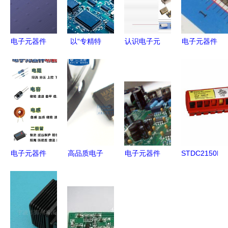
电子元器件
以“专精特
认识电子元
电子元器件
培训
新”为核心
器件
芯片报价与
认识
ppt_word
竞争力,黄
厂家选择指
电子
文档在线阅
时电子满足
南
元器
读与下载_
客户差异化
件
免费文档
需求走在市
场前沿
电子元器件
高品质电子
电子元器件
STDC2150BF
现代电子技
元器件，首
应用电路板
UC2 电子
术的核心基
选高科美芯
中采用多层
元器件产品
石
专营店——
板设计的好
参数与现货
满足您的多
处
行情分析