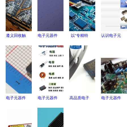
遵义回收触
电子元器件
以“专精特
认识电子元
摸ic高价回
培训
新”为核心
器件
认识
收工厂电子
ppt_word
竞争力,黄
电子
料库存遵义
文档在线阅
时电子满足
元器
回收ic电子
读与下载_
客户差异化
件
元器件
免费文档
需求走在市
场前沿
电子元器件
电子元器件
高品质电子
电子元器件
芯片报价与
现代电子技
元器件，首
应用电路板
厂家选择指
术的核心基
选高科美芯
中采用多层
南
石
专营店——
板设计的好